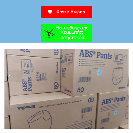
Κάντε Δωρεά