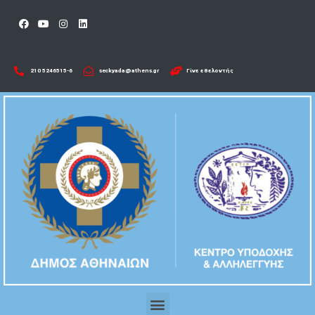
210 5246515-6​
seckyada@athens.gr
Γίνε εθελοντής