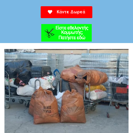
Κάντε Δωρεά