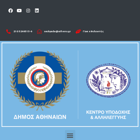
210 5246515-6​
seckyada@athens.gr
Γίνε εθελοντής