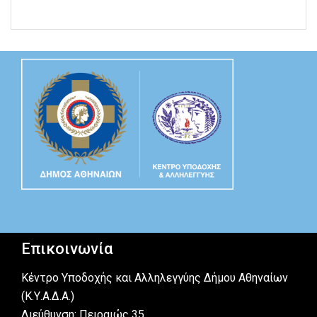
Επικοινωνία
Κέντρο Υποδοχής και Αλληλεγγύης Δήμου Αθηναίων
(Κ.Υ.Α.Δ.Α.)
Διεύθυνση: Πειραιώς 35