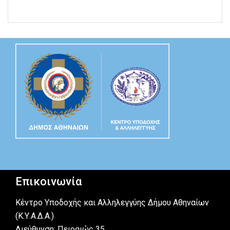
Επικοινωνία
Κέντρο Υποδοχής και Αλληλεγγύης Δήμου Αθηναίων
(Κ.Υ.Α.Δ.Α.)
Διεύθυνση: Πειραιώς 35