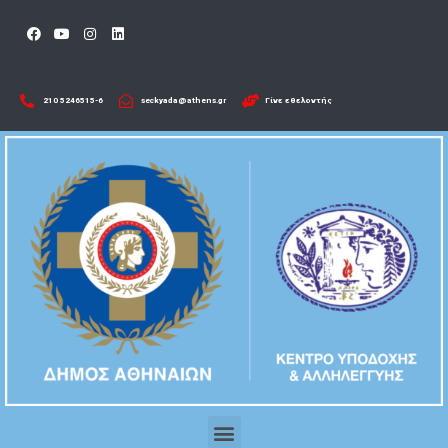
210 5246515-6​
seckyada@athens.gr
Γίνε εθελοντής