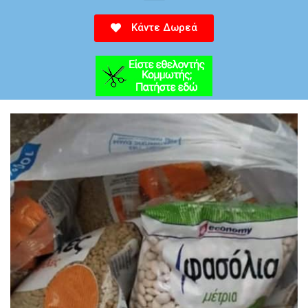
Κάντε Δωρεά