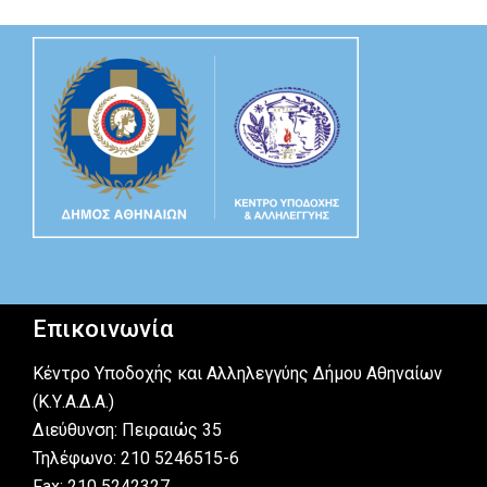
Επικοινωνία
Κέντρο Υποδοχής και Αλληλεγγύης Δήμου Αθηναίων
(Κ.Υ.Α.Δ.Α.)
Διεύθυνση: Πειραιώς 35
Τηλέφωνο: 210 5246515-6
Fax: 210 5242327