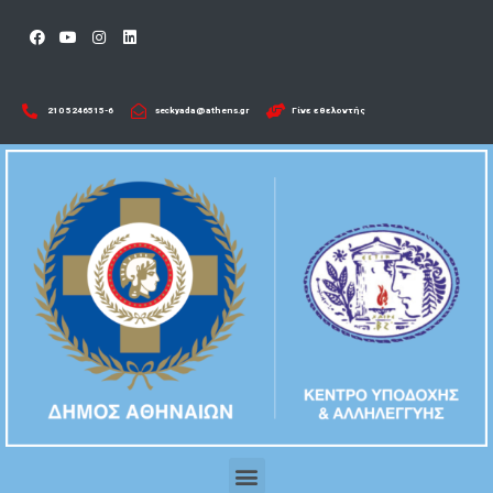
210 5246515-6​
seckyada@athens.gr
Γίνε εθελοντής