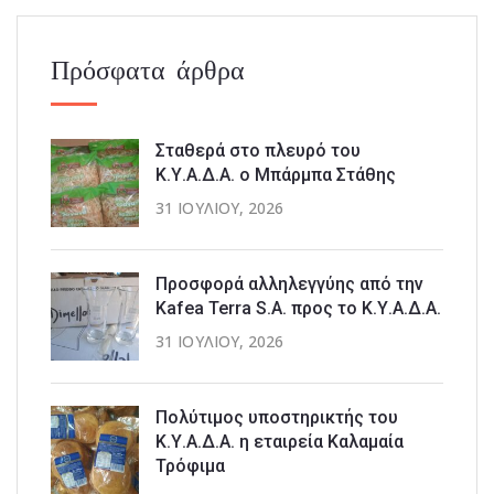
Πρόσφατα άρθρα
Σταθερά στο πλευρό του
Κ.Υ.Α.Δ.Α. ο Μπάρμπα Στάθης
31 ΙΟΥΛΊΟΥ, 2026
Προσφορά αλληλεγγύης από την
Kafea Terra S.A. προς το Κ.Υ.Α.Δ.Α.
31 ΙΟΥΛΊΟΥ, 2026
Πολύτιμος υποστηρικτής του
Κ.Υ.Α.Δ.Α. η εταιρεία Καλαμαία
Τρόφιμα