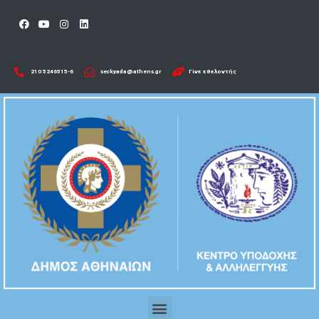
210 5246515-6​
seckyada@athens.gr
Γίνε εθελοντής