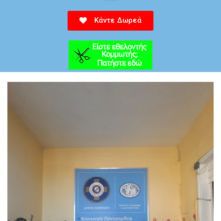
Κάντε Δωρεά