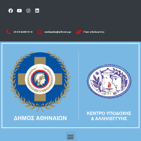
210 5246515-6​
seckyada@athens.gr
Γίνε εθελοντής