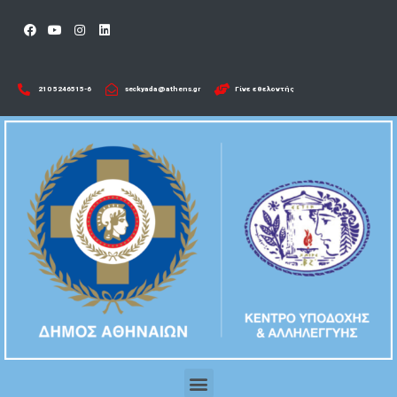
210 5246515-6​
seckyada@athens.gr
Γίνε εθελοντής