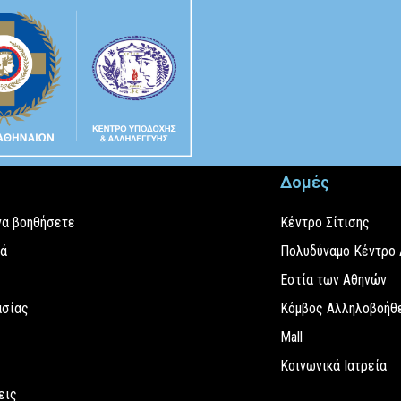
Δομές
να βοηθήσετε
Κέντρο Σίτισης
εά
Πολυδύναμο Κέντρο
Εστία των Αθηνών
ασίας
Κόμβος Αλληλοβοήθε
Mall
Κοινωνικά Ιατρεία
εις