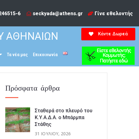
246515-6​
seckyada@athens.gr
Γίνε εθελοντής
Υ ΑΘΗΝΑΙΩΝ
Κάντε Δωρεά
Τα νέα μας
Επικοινωνία
Πρόσφατα άρθρα
Σταθερά στο πλευρό του
Κ.Υ.Α.Δ.Α. ο Μπάρμπα
Στάθης
31 ΙΟΥΛΊΟΥ, 2026