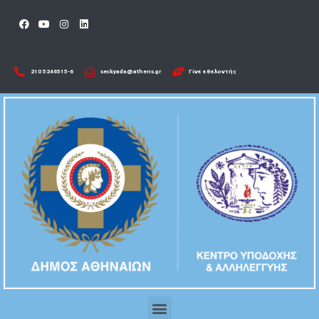
210 5246515-6​
seckyada@athens.gr
Γίνε εθελοντής