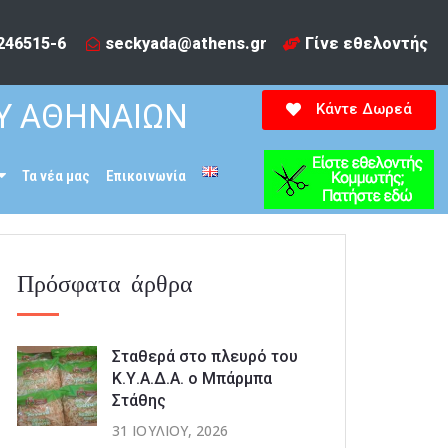
246515-6​
seckyada@athens.gr
Γίνε εθελοντής
Υ ΑΘΗΝΑΙΩΝ
Κάντε Δωρεά
Τα νέα μας
Επικοινωνία
Πρόσφατα άρθρα
Σταθερά στο πλευρό του
Κ.Υ.Α.Δ.Α. ο Μπάρμπα
Στάθης
31 ΙΟΥΛΊΟΥ, 2026