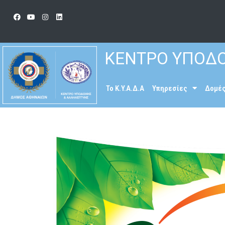
ΚΕΝΤΡΟ ΥΠΟΔΟ
To K.Y.A.Δ.Α
Υπηρεσίες
Δομέ