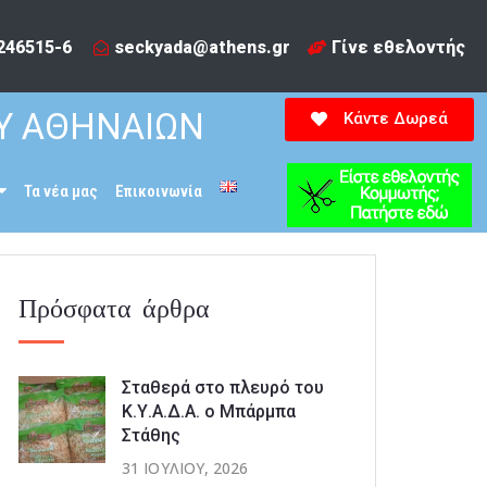
246515-6​
seckyada@athens.gr
Γίνε εθελοντής
Υ ΑΘΗΝΑΙΩΝ
Κάντε Δωρεά
Τα νέα μας
Επικοινωνία
Πρόσφατα άρθρα
Σταθερά στο πλευρό του
Κ.Υ.Α.Δ.Α. ο Μπάρμπα
Στάθης
31 ΙΟΥΛΊΟΥ, 2026