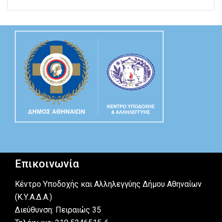
Επικοινωνία
Κέντρο Υποδοχής και Αλληλεγγύης Δήμου Αθηναίων
(Κ.Υ.Α.Δ.Α.)
Διεύθυνση: Πειραιώς 35