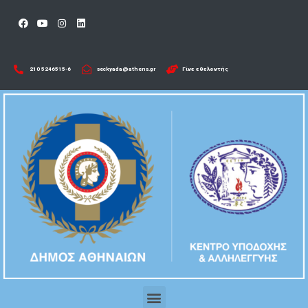
210 5246515-6​
seckyada@athens.gr
Γίνε εθελοντής