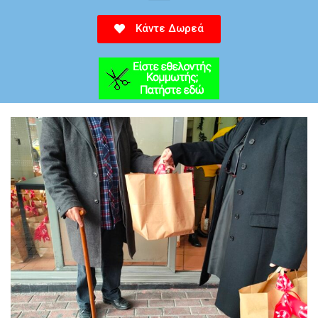
Κάντε Δωρεά