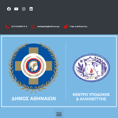
210 5246515-6​
seckyada@athens.gr
Γίνε εθελοντής