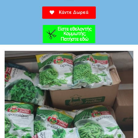
Κάντε Δωρεά