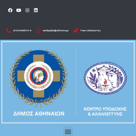
210 5246515-6​
seckyada@athens.gr
Γίνε εθελοντής