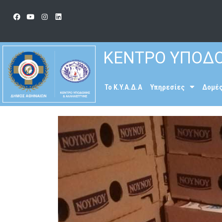
ΚΕΝΤΡΟ ΥΠΟΔΟ
To K.Y.A.Δ.Α
Υπηρεσίες
Δομέ