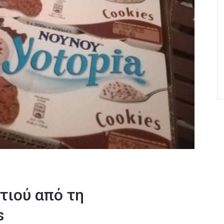
τιού από τη
s