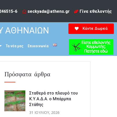
246515-6​
seckyada@athens.gr
Γίνε εθελοντής
Υ ΑΘΗΝΑΙΩΝ
Κάντε Δωρεά
Τα νέα μας
Επικοινωνία
Πρόσφατα άρθρα
Σταθερά στο πλευρό του
Κ.Υ.Α.Δ.Α. ο Μπάρμπα
Στάθης
31 ΙΟΥΛΊΟΥ, 2026