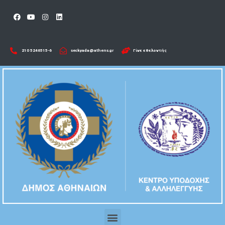
210 5246515-6​
seckyada@athens.gr
Γίνε εθελοντής