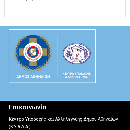
Επικοινωνία
Κέντρο Υποδοχής και Αλληλεγγύης Δήμου Αθηναίων
(Κ.Υ.Α.Δ.Α.)