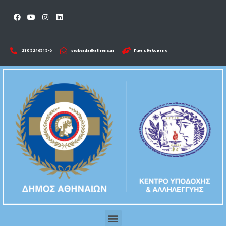
210 5246515-6​
seckyada@athens.gr
Γίνε εθελοντής