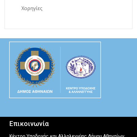
Χορηγίες
Επικοινωνία
Κέντρο Υποδοχής και Αλληλεγγύης Δήμου Αθηναίων