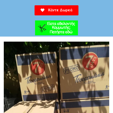
Κάντε Δωρεά