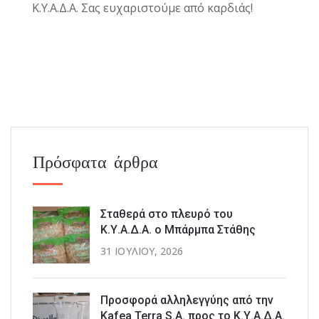
Κ.Υ.Α.Δ.Α. Σας ευχαριστούμε από καρδιάς!
Πρόσφατα άρθρα
Σταθερά στο πλευρό του
Κ.Υ.Α.Δ.Α. ο Μπάρμπα Στάθης
31 ΙΟΥΛΊΟΥ, 2026
Προσφορά αλληλεγγύης από την
Kafea Terra S.A. προς το Κ.Υ.Α.Δ.Α.