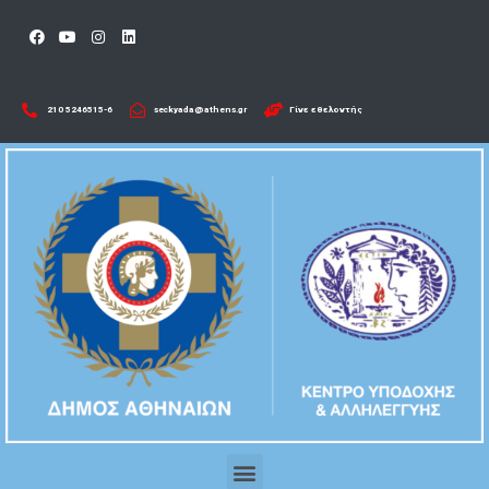
210 5246515-6​
seckyada@athens.gr
Γίνε εθελοντής