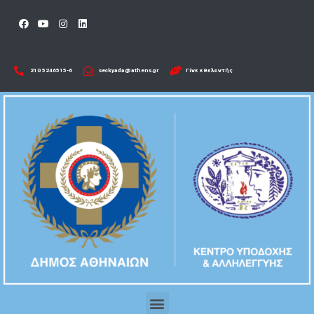
210 5246515-6​
seckyada@athens.gr
Γίνε εθελοντής