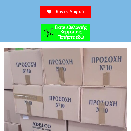
Κάντε Δωρεά