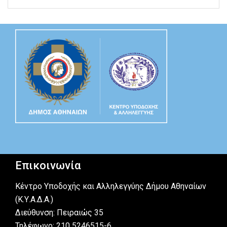
Επικοινωνία
Κέντρο Υποδοχής και Αλληλεγγύης Δήμου Αθηναίων
(Κ.Υ.Α.Δ.Α.)
Διεύθυνση: Πειραιώς 35
Τηλέφωνο: 210 5246515-6