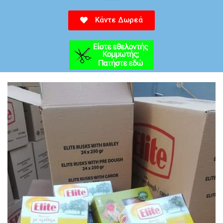
Κάντε Δωρεά