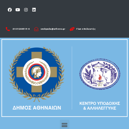
210 5246515-6​
seckyada@athens.gr
Γίνε εθελοντής