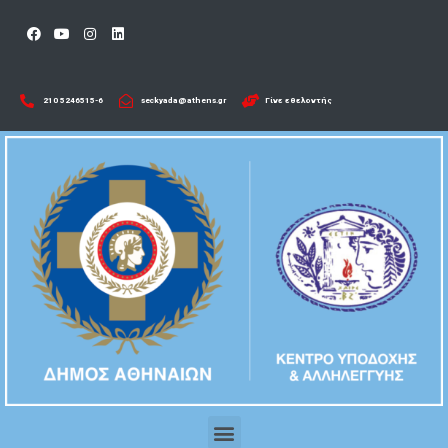
210 5246515-6​
seckyada@athens.gr
Γίνε εθελοντής