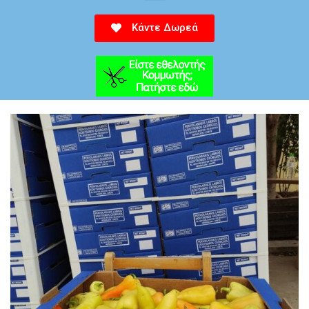
Κάντε Δωρεά