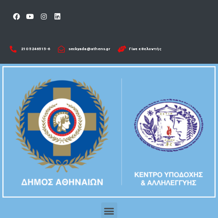
210 5246515-6​
seckyada@athens.gr
Γίνε εθελοντής