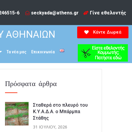
246515-6​
seckyada@athens.gr
Γίνε εθελοντής
Υ ΑΘΗΝΑΙΩΝ
Κάντε Δωρεά
Τα νέα μας
Επικοινωνία
Πρόσφατα άρθρα
Σταθερά στο πλευρό του
Κ.Υ.Α.Δ.Α. ο Μπάρμπα
Στάθης
31 ΙΟΥΛΊΟΥ, 2026