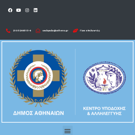
210 5246515-6​
seckyada@athens.gr
Γίνε εθελοντής