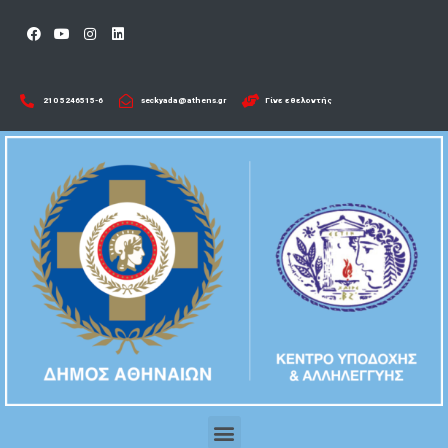
210 5246515-6​
seckyada@athens.gr
Γίνε εθελοντής