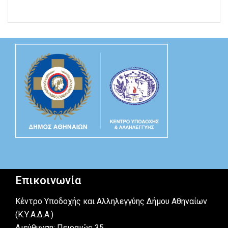
Επικοινωνία
Κέντρο Υποδοχής και Αλληλεγγύης Δήμου Αθηναίων
(Κ.Υ.Α.Δ.Α.)
Διεύθυνση: Πειραιώς 35