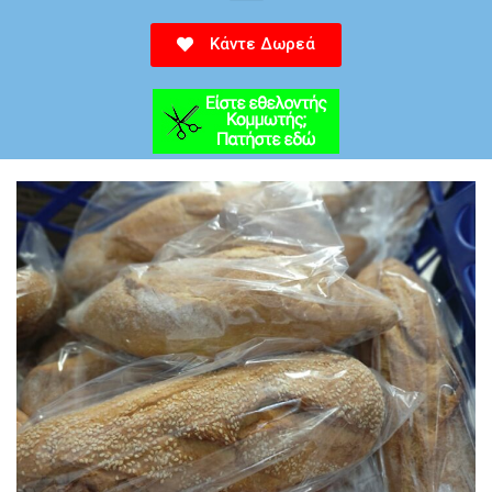
Κάντε Δωρεά