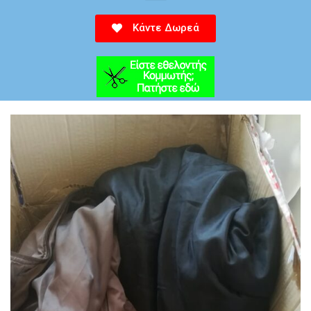
Κάντε Δωρεά