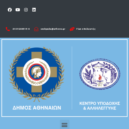
210 5246515-6​
seckyada@athens.gr
Γίνε εθελοντής