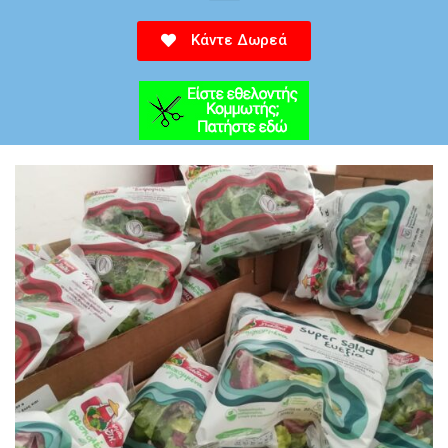
Κάντε Δωρεά