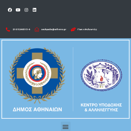
210 5246515-6​
seckyada@athens.gr
Γίνε εθελοντής