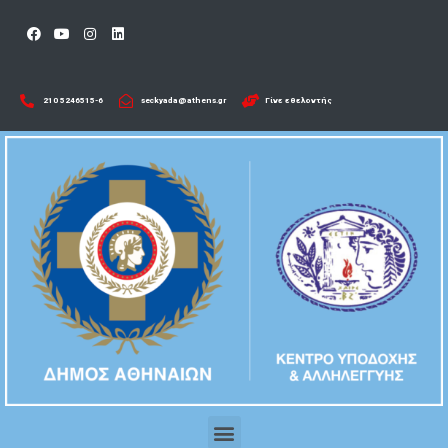
210 5246515-6​
seckyada@athens.gr
Γίνε εθελοντής