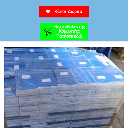
Κάντε Δωρεά