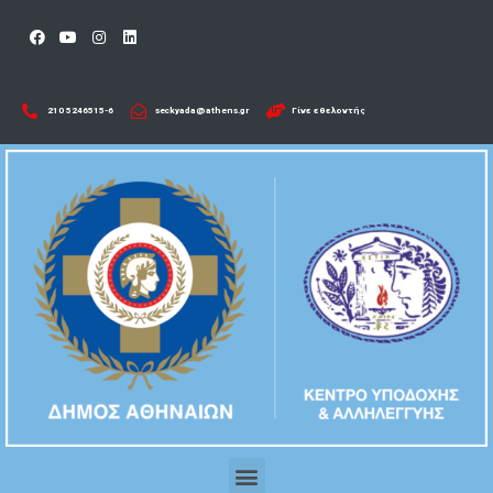
210 5246515-6​
seckyada@athens.gr
Γίνε εθελοντής