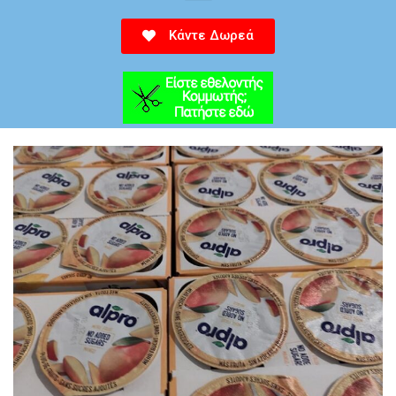
Κάντε Δωρεά