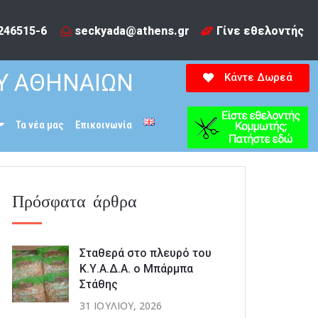
246515-6​
seckyada@athens.gr
Γίνε εθελοντής
Υ ΑΘΗΝΑΙΩΝ
Κάντε Δωρεά
Τα νέα μας
Επικοινωνία
Πρόσφατα άρθρα
Σταθερά στο πλευρό του
Κ.Υ.Α.Δ.Α. ο Μπάρμπα
Στάθης
31 ΙΟΥΛΊΟΥ, 2026