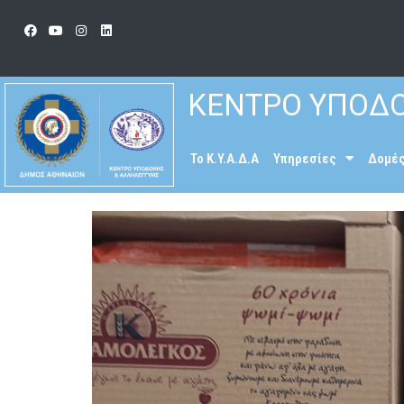
ΚΕΝΤΡΟ ΥΠΟΔΟ
To K.Y.A.Δ.Α
Υπηρεσίες
Δομέ