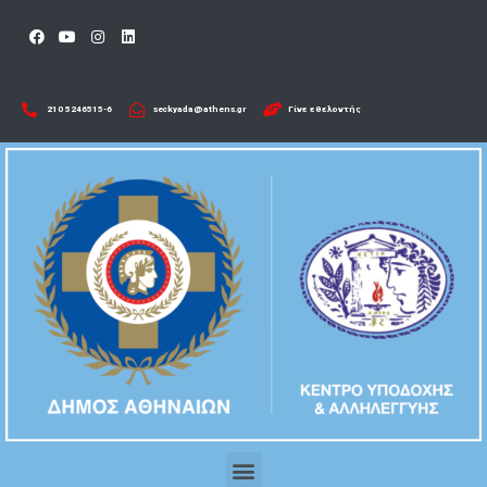
210 5246515-6​
seckyada@athens.gr
Γίνε εθελοντής