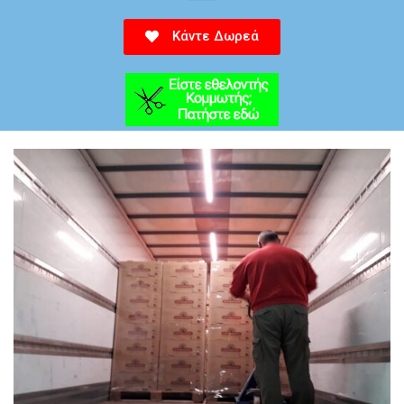
Κάντε Δωρεά