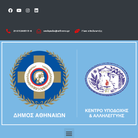
210 5246515-6​
seckyada@athens.gr
Γίνε εθελοντής