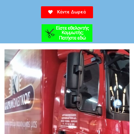
Κάντε Δωρεά