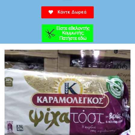
Κάντε Δωρεά