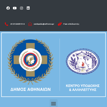
210 5246515-6​
seckyada@athens.gr
Γίνε εθελοντής