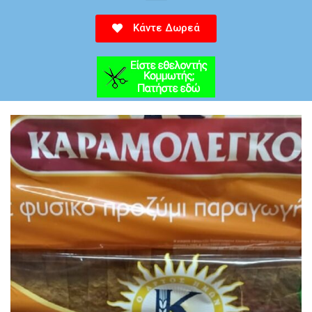
Κάντε Δωρεά