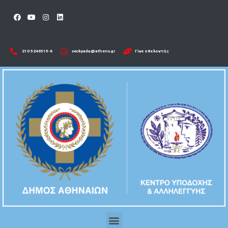
210 5246515-6​
seckyada@athens.gr
Γίνε εθελοντής