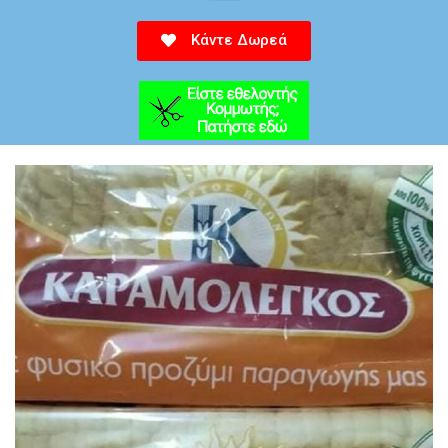
Κάντε Δωρεά