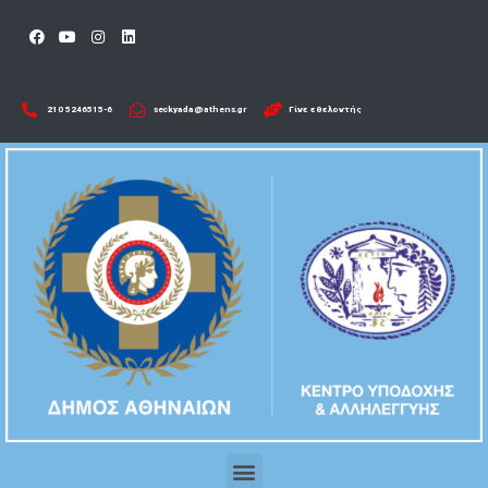
210 5246515-6​
seckyada@athens.gr
Γίνε εθελοντής