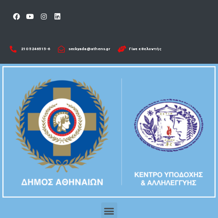
210 5246515-6​
seckyada@athens.gr
Γίνε εθελοντής