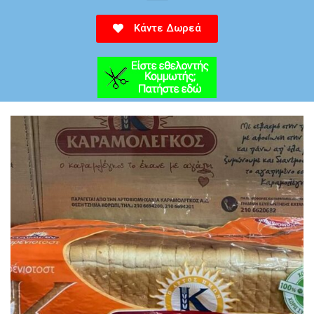
Κάντε Δωρεά