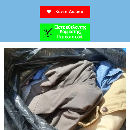
Κάντε Δωρεά