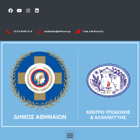
210 5246515-6​
seckyada@athens.gr
Γίνε εθελοντής