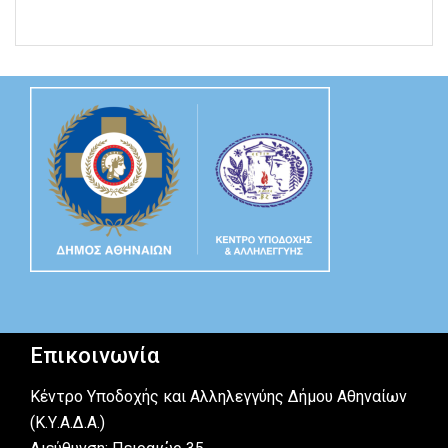
Επικοινωνία
Κέντρο Υποδοχής και Αλληλεγγύης Δήμου Αθηναίων
(Κ.Υ.Α.Δ.Α.)