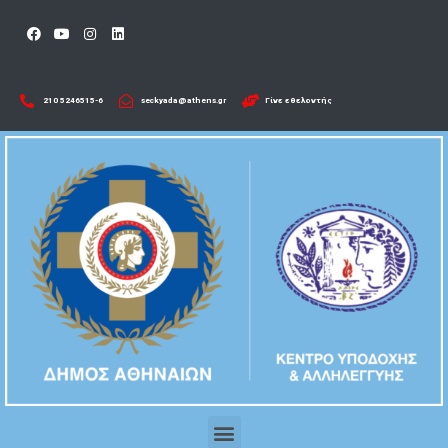
210 5246515-6​
seckyada@athens.gr
Γίνε εθελοντής