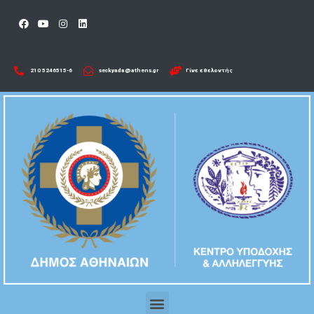
210 5246515-6​
seckyada@athens.gr
Γίνε εθελοντής