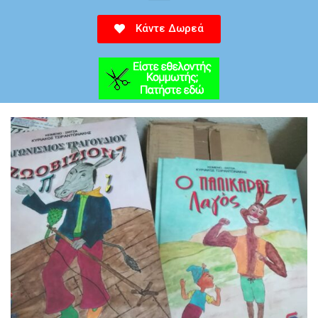
Κάντε Δωρεά