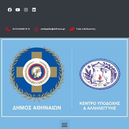
210 5246515-6​
seckyada@athens.gr
Γίνε εθελοντής