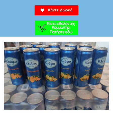
Κάντε Δωρεά