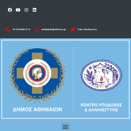
210 5246515-6​
seckyada@athens.gr
Γίνε εθελοντής