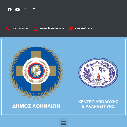
210 5246515-6​
seckyada@athens.gr
Γίνε εθελοντής