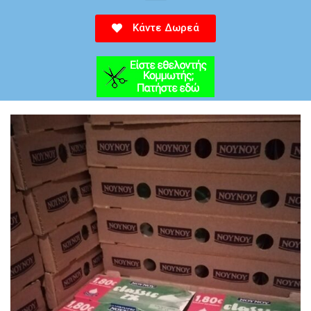
Κάντε Δωρεά