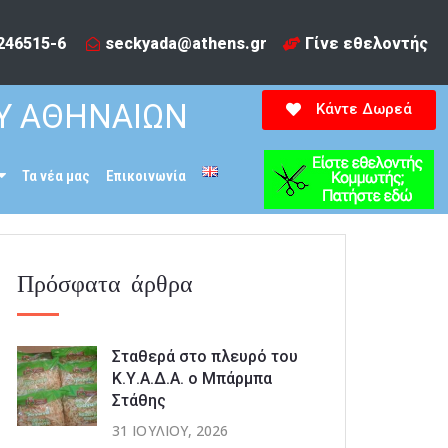
246515-6​
seckyada@athens.gr
Γίνε εθελοντής
Υ ΑΘΗΝΑΙΩΝ
Κάντε Δωρεά
Τα νέα μας
Επικοινωνία
Πρόσφατα άρθρα
Σταθερά στο πλευρό του
Κ.Υ.Α.Δ.Α. ο Μπάρμπα
Στάθης
31 ΙΟΥΛΊΟΥ, 2026