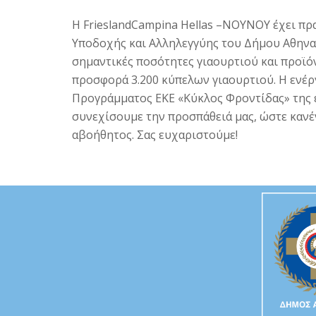
Η FrieslandCampina Hellas –NOYNOY έχει πρα
Υποδοχής και Αλληλεγγύης του Δήμου Αθηναί
σημαντικές ποσότητες γιαουρτιού και προϊόν
προσφορά 3.200 κύπελων γιαουρτιού. Η ενέργ
Προγράμματος ΕΚΕ «Κύκλος Φροντίδας» της ετ
συνεχίσουμε την προσπάθειά μας, ώστε κανέν
αβοήθητος. Σας ευχαριστούμε!