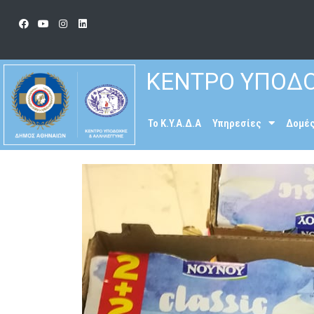
ΚΕΝΤΡΟ ΥΠΟΔΟ
To K.Y.A.Δ.Α
Υπηρεσίες
Δομέ