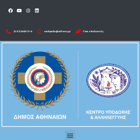
210 5246515-6​
seckyada@athens.gr
Γίνε εθελοντής