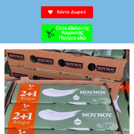
Κάντε Δωρεά