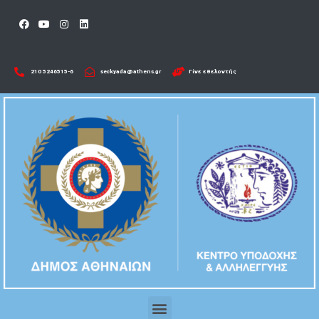
210 5246515-6​
seckyada@athens.gr
Γίνε εθελοντής