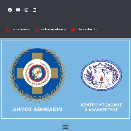
210 5246515-6​
seckyada@athens.gr
Γίνε εθελοντής