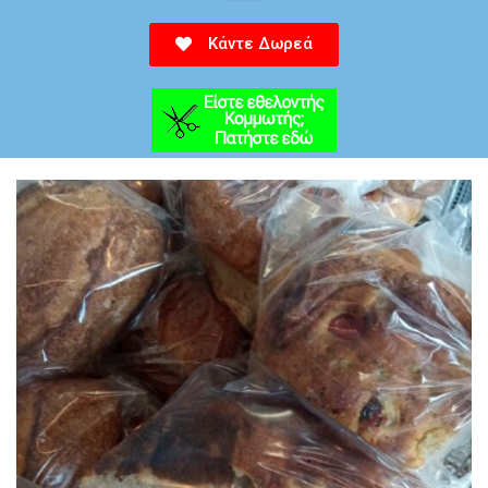
Κάντε Δωρεά