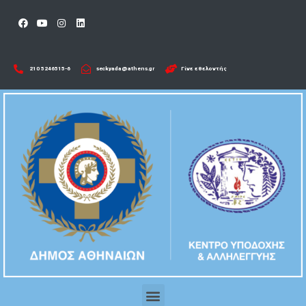
210 5246515-6​
seckyada@athens.gr
Γίνε εθελοντής