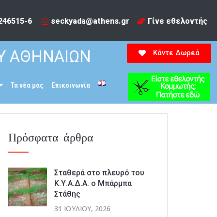
246515-6​
seckyada@athens.gr
Γίνε εθελοντής
Υ ΑΘΗΝΑΙΩΝ
Κάντε Δωρεά
Τα νέα μας
Επικοινωνία
Πρόσφατα άρθρα
Σταθερά στο πλευρό του
Κ.Υ.Α.Δ.Α. ο Μπάρμπα
Στάθης
31 ΙΟΥΛΊΟΥ, 2026