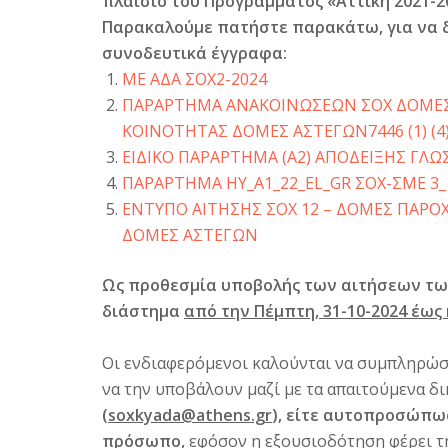
πλαίσιο του Προγράμματος «Αττική 2021-2
Παρακαλούμε πατήστε παρακάτω, για να δ
συνοδευτικά έγγραφα:
ΜΕ ΑΔΑ ΣΟΧ2-2024
ΠΑΡΑΡΤΗΜΑ ΑΝΑΚΟΙΝΩΣΕΩΝ ΣΟΧ ΔΟΜΕΣ
ΚΟΙΝΟΤΗΤΑΣ ΔΟΜΕΣ ΑΣΤΕΓΩΝ7446 (1) (4
ΕΙΔΙΚΟ ΠΑΡΑΡΤΗΜΑ (Α2) ΑΠΟΔΕΙΞΗΣ ΓΛΩΣ
ΠΑΡΑΡΤΗΜΑ ΗΥ_A1_22_EL_GR ΣΟΧ-ΣΜΕ 3_1_
ΕΝΤΥΠΟ ΑΙΤΗΣΗΣ ΣΟΧ 12 – ΔΟΜΕΣ ΠΑΡΟ
ΔΟΜΕΣ ΑΣΤΕΓΩΝ
Ως προθεσμία υποβολής των αιτήσεων των
διάστημα
από την Πέμπτη, 31-10-2024 έως 
Οι ενδιαφερόμενοι καλούνται να συμπληρώσ
να την υποβάλουν μαζί με τα απαιτούμενα δ
(
soxkyada@athens.gr
), είτε αυτοπροσώπως
πρόσωπο,
εφόσον η εξουσιοδότηση φέρει 