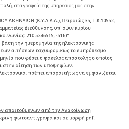
στολή
, στα γραφεία της υπηρεσίας μας στην
ΑΘΗΝΑΙΩΝ (Κ.Υ.Α.Δ.Α.), Πειραιώς 35, Τ.Κ.10552,
μματείας Διεύθυνσης, υπ’ όψιν κυρίου
ινωνίας: 210 5246515, -516)”
 βάση την ημερομηνία της ηλεκτρονικής
 των αιτήσεων ταχυδρομικώς το εμπρόθεσμο
μηνία που φέρει ο φάκελος αποστολής ο οποίος
ι στην αίτηση των υποψηφίων.
ηλεκτρονικά, πρέπει απαραιτήτως να εμφανίζεται
.
των απαιτούμενων από την Ανακοίνωση
κρινή φωτοαντίγραφα και σε μορφή pdf.