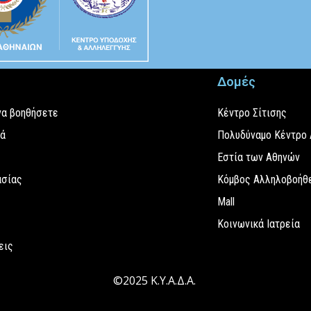
Δομές
να βοηθήσετε
Κέντρο Σίτισης
εά
Πολυδύναμο Κέντρο
Εστία των Αθηνών
ασίας
Κόμβος Αλληλοβοήθε
Mall
Κοινωνικά Ιατρεία
εις
©2025 Κ.Υ.Α.Δ.Α.