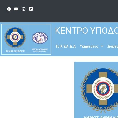
ΚΕΝΤΡΟ ΥΠΟΔΟ
To K.Y.A.Δ.Α
Υπηρεσίες
Δομέ