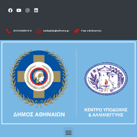
210 5246515-6​
seckyada@athens.gr
Γίνε εθελοντής